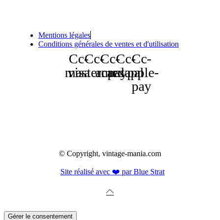
Mentions légales
Conditions générales de ventes et d'utilisation
Cc-
Cc-
Cc-
Cc-
Cc-
mastercard
visa
amex
paypal
apple-
pay
© Copyright, vintage-mania.com
Site réalisé avec ❤️ par Blue Strat
Gérer le consentement