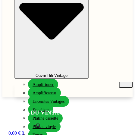
Monoski
Ski
Surf
Vélo
X
Ouvrir Hifi Vintage
Ampli-tuner
Amplificateur
Enceintes Vintages
Equalizer
LA FÉE DU VINTAGE
Platine cassette
Platine vinyle
0,00
€
0