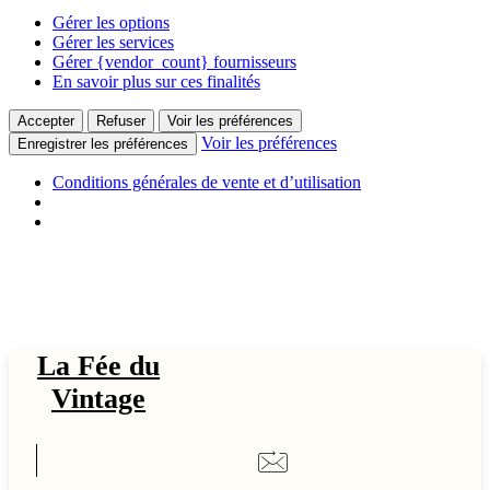
Gérer les options
Gérer les services
Gérer {vendor_count} fournisseurs
En savoir plus sur ces finalités
Accepter
Refuser
Voir les préférences
Voir les préférences
Enregistrer les préférences
Conditions générales de vente et d’utilisation
Aller
au
La Fée du Vintage - Objets Chiné & Hi-Fi Vintage à Découvrir
contenu
La Fée du
Vintage